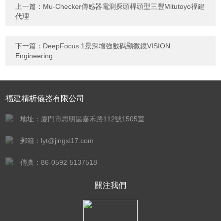
字），如：三加四=7
上一篇：
Mu-Checker傳感器電測探頭桿頭型三豐Mitutoyo福建
代理
下一篇：
DeepFocus 1景深增強數碼顯微鏡VISION
Engineering
福建精析儀器有限公司
地址：廈門市思明區嘉禾路112號1505室
郵箱：lyt@jingxi17.com
傳真：86-0592-5137518
關注我們