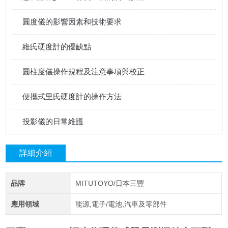
圓度儀的影響因素和技術要求
維氏硬度計的優缺點
圓柱度儀操作規程及注意事項與校正
便攜式里氏硬度計的操作方法
投影儀的日常維護
詳細介紹
品牌
MITUTOYO/日本三豐
應用領域
能源,電子/電池,汽車及零部件