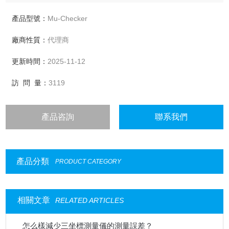
產品型號：
Mu-Checker
廠商性質：
代理商
更新時間：
2025-11-12
訪 問 量：
3119
產品咨詢
聯系我們
產品分類
PRODUCT CATEGORY
相關文章
RELATED ARTICLES
怎么樣減少三坐標測量儀的測量誤差？